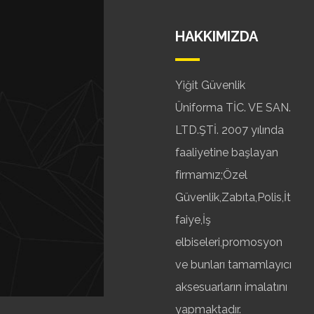
HAKKIMIZDA
Yiğit Güvenlik
Üniforma TİC. VE SAN.
LTD.ŞTİ. 2007 yılında
faaliyetine başlayan
firmamız;Özel
Güvenlik,Zabıta,Polis,İt
faiye,İş
elbiseleri,promosyon
ve bunları tamamlayıcı
aksesuarların imalatını
yapmaktadır.