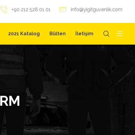
+90 212 528 01 01
info@yigitguvenlik.com
2021 Katalog
Bülten
İletişim
ORM