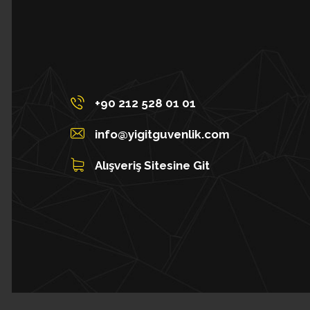
+90 212 528 01 01
info@yigitguvenlik.com
Alışveriş Sitesine Git