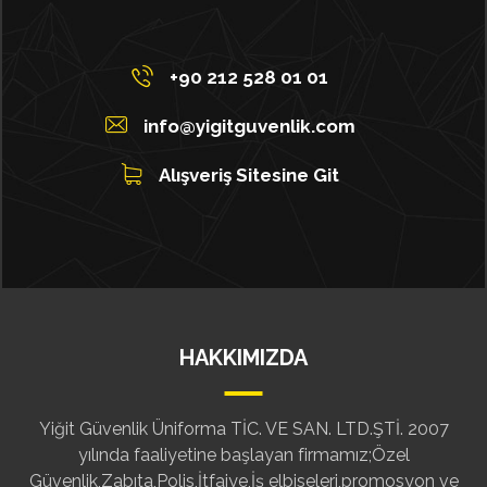
+90 212 528 01 01
info@yigitguvenlik.com
Alışveriş Sitesine Git
HAKKIMIZDA
Yiğit Güvenlik Üniforma TİC. VE SAN. LTD.ŞTİ. 2007
yılında faaliyetine başlayan firmamız;Özel
Güvenlik,Zabıta,Polis,İtfaiye,İş elbiseleri,promosyon ve