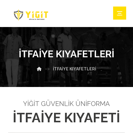
İTFAIYE KIYAFETLERI
İTFAIYE KIYAFETLERI
YİĞİT GÜVENLİK ÜNİFORMA
İTFAİYE KIYAFETİ